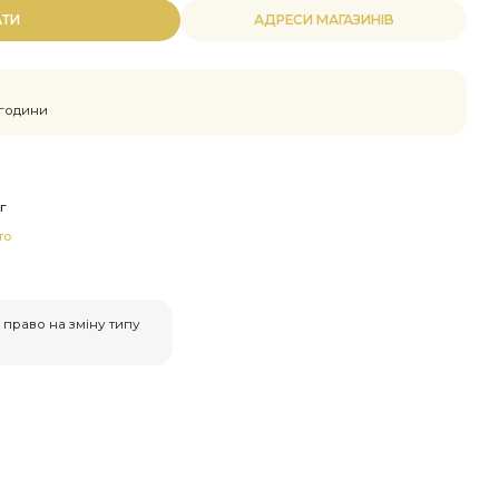
АТИ
АДРЕСИ МАГАЗИНІВ
 години
г
то
право на зміну типу