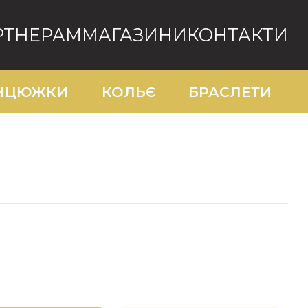
РТНЕРАМ
МАГАЗИНИ
КОНТАКТИ
0939448796
НЦЮЖКИ
КОЛЬЄ
БРАСЛЕТИ
0665522178
067 684 16 62
050 333 93 09