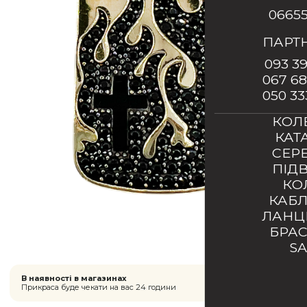
0665
ПАРТ
093 39
067 68
050 33
КОЛ
КАТ
СЕР
ПІД
КО
КАБ
ЛАН
БРА
S
В наявності в магазинах
Прикраса буде чекати на вас 24 години