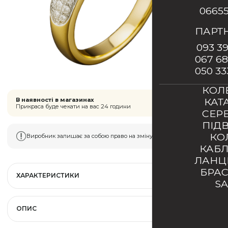
0665
ПАРТ
093 39
067 68
050 33
КОЛ
КАТ
В наявності в магазинах
Прикраса буде чекати на вас 24 години
СЕР
ПІД
КО
Виробник залишає за собою право на зміну типу застібки
КАБ
ЛАН
БРА
ХАРАКТЕРИСТИКИ
S
ОПИС