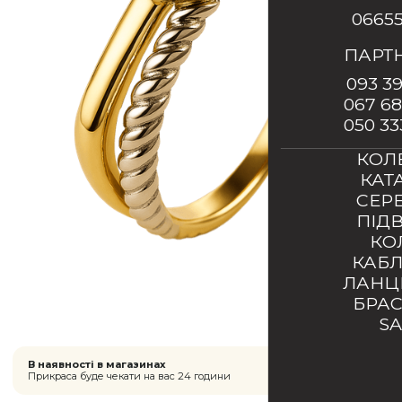
0665
ПАРТ
093 39
067 68
050 33
КОЛ
КАТ
СЕР
ПІД
КО
КАБ
ЛАН
БРА
S
В наявності в магазинах
Прикраса буде чекати на вас 24 години