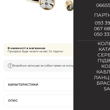
0665
ПАРТ
093 39
067 68
050 33
КОЛ
КАТ
В наявності в магазинах
Прикраса буде чекати на вас 24 години
СЕР
ПІД
КО
Виробник залишає за собою право на зміну типу застібки
КАБ
ЛАН
БРА
ХАРАКТЕРИСТИКИ
S
ОПИС