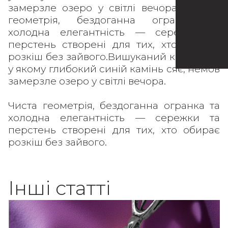
замерзле озеро у світлі вечора. Чиста
геометрія, бездоганна огранка та
холодна елегантність — сережки та
перстень створені для тих, хто обирає
розкіш без зайвого.Вишуканий комплект,
у якому глибокий синій камінь сяє, немов
замерзле озеро у світлі вечора.
Чиста геометрія, бездоганна огранка та
холодна елегантність — сережки та
перстень створені для тих, хто обирає
розкіш без зайвого.
Інші статті