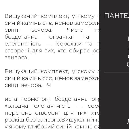
ПАНТЕ
Вишуканий комплект, у якому глибокий
синій камінь сяє, немов замерзле озеро у
світлі вечора. Чиста геометрія,
бездоганна огранка та холодна
елегантність — сережки та перстень
створені для тих, хто обирає розкіш без
зайвого.
Вишуканий комплект, у якому глибокий
синій камінь сяє, немов замерзле озеро у
світлі вечора. Ч
иста геометрія, бездоганна огранка та
холодна елегантність — сережки та
перстень створені для тих, хто обирає
розкіш без зайвого.Вишуканий комплект,
у якому глибокий синій камінь сяє, немов